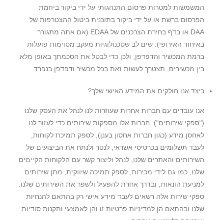
המשמשות למטרות פרסום התנהגותי על ידי ביקור ביוזמת
הפרסום ברשת או על ידי ביקור בתוכנית ביטול ההצטרפות של
DAA או בדף בחירת הצרכנים של EDAA (אם אתה מתגורר
באיחוד האירופי). שים לב שטכנולוגיות מעקב מסוימות פועלות
ברמת המכשיר והדפדפן, ולכן כדי לבטל את הסכמתך באופן מלא
בין מכשירים, תצטרך לעשות זאת בכל מכשיר ודפדפן בנפרד.
כיצד אנו חולקים את המידע האישי שלך?
אנו עובדים עם חברות אחרות שעוזרות לנו לנהל את העסק שלנו
("ספקי שירותים"). חברות אלו מספקות שירותים כדי לעזור לנו
לאחסן מידע (כגון חברות אחסון בענן), לספק תמיכת לקוחות,
לעבד תשלומים בכרטיסי אשראי, לנטר ולנתח את הביצועים של
השירותים והאתרים שלנו, לנהל וליצור קשר עם הלקוחות הקיימים
שלנו, כמו גם לידי מכירות, לספק תמיכה שיווקית, מתן שירותים
למניעת הונאות, ובדרך אחרת להפעיל ולשפר את השירותים שלנו.
ספקי שירות אלה רשאים לעבד מידע אישי רק בהתאם להנחיות
שלנו ובהתאם הן למדיניות פרטיות זו והן לאמצעי ותקנות סודיות