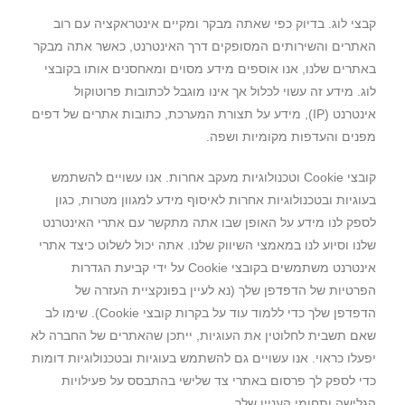
קבצי לוג. בדיוק כפי שאתה מבקר ומקיים אינטראקציה עם רוב
האתרים והשירותים המסופקים דרך האינטרנט, כאשר אתה מבקר
באתרים שלנו, אנו אוספים מידע מסוים ומאחסנים אותו בקובצי
לוג. מידע זה עשוי לכלול אך אינו מוגבל לכתובות פרוטוקול
אינטרנט (IP), מידע על תצורת המערכת, כתובות אתרים של דפים
מפנים והעדפות מקומיות ושפה.
קובצי Cookie וטכנולוגיות מעקב אחרות. אנו עשויים להשתמש
בעוגיות ובטכנולוגיות אחרות לאיסוף מידע למגוון מטרות, כגון
לספק לנו מידע על האופן שבו אתה מתקשר עם אתרי האינטרנט
שלנו וסיוע לנו במאמצי השיווק שלנו. אתה יכול לשלוט כיצד אתרי
אינטרנט משתמשים בקובצי Cookie על ידי קביעת הגדרות
הפרטיות של הדפדפן שלך (נא לעיין בפונקציית העזרה של
הדפדפן שלך כדי ללמוד עוד על בקרות קובצי Cookie). שימו לב
שאם תשבית לחלוטין את העוגיות, ייתכן שהאתרים של החברה לא
יפעלו כראוי. אנו עשויים גם להשתמש בעוגיות ובטכנולוגיות דומות
כדי לספק לך פרסום באתרי צד שלישי בהתבסס על פעילויות
הגלישה ותחומי העניין שלך.