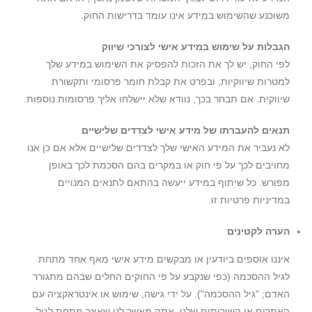
משוכנע שהשימוש במידע אינו עומד בדרישות החוק.
הגבלות על שימוש במידע אישי לצורכי שיווק
לפי החוק, יש לך את הזכות להפסיק את השימוש במידע שלך
למטרות שיווקיות, ובפרט את קבלת חומר פרסומי ותקשורת
שיווקית. אם תבחר בכך, נוודא שלא יישלחו אליך פרסומות נוספות.
תנאים להעברתו של מידע אישי לצדדים שלישיים
לא נעביר את המידע האישי שלך לצדדים שלישיים אלא אם כן אנו
מחויבים לכך על פי חוק או במקרים בהם הסכמת לכך באופן
מפורש. כל שיתוף במידע ייעשה בהתאם לתנאים המנויים
במדיניות פרטיות זו.
הערה לקטינים
איננו אוספים ביודעין או מבקשים מידע אישי מאף אחד מתחת
לגיל ההסכמה (כפי שנקבע על פי החוקים החלים שבהם מתגורר
האדם; "גיל ההסכמה"). על ידי גישה, שימוש או אינטראקציה עם
האתרים או השירותים שלנו, אתה מאשר לנו שאינך מתחת לגיל