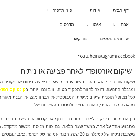
לתוכן
דף הבית
אודות
פיזיותרפיה
אבחון
אימון
מדרסים
שירותים נוספים
צור קשר
Youtube
Instagram
Facebook
שיקום אורטופדי לאחר פציעה או ניתוח
שיקום אורטופדי
הוא תהליך חשוב עבור מי שעבר פציעה, ניתוח או תקופה 
ומגבלה בתנועה, ורוצה לחזור לתפקוד בטוח, יציב ונכון יותר. ב
קינטיקס רפוא
לכל מטופל תוכנית שיקום אישית, המבוססת על אבחון מקצועי, הבנת מקור
מלאה למצב הגופני, לאורח החיים ולמטרות האישיות שלו.
בין אם מדובר בשיקום לאחר ניתוח ברך, כתף, גב, קרסול או פציעת ספורט, ה
מתבצע אחד על אחד, במשך שעה מלאה, עם צוות מנוסה ומכשור מתקדם. ה
משלבת ניסיון של למעלה מ 20 שנה, הבנה עמוקה של תנועה, כאב, עו