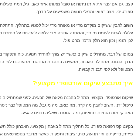
קצב, גם אם עבר את אותו ניתוח או סובל מאותו אזור כאב. גיל, רמת פעילות,
ספורטיבי, מצב רפואי והרגלי תנועה משפיעים על הדרך.
חשוב להבין ששיקום מוקדם מדי או מאוחר מדי יכול לפגוע בתהליך. התחלה 
עלולה לגרום לעומס מיותר, והמתנה ארוכה מדי עלולה להקשות על החזרת טוו
לכן תזמון נכון הוא חלק מרכזי מהטיפול.
בסופו של דבר, מתחילים שיקום כאשר יש צורך להחזיר תנועה, כוח ותפקוד ב
הדרך הנכונה מתחילה באבחון, ממשיכה בתוכנית מדורגת ומתעדכנת לפי ה
המטופל ולא לפי תבנית קבועה.
איך מתבצע שיקום אורטופדי מקצועי?
שיקום אורטופדי מקצועי מתחיל בהבנה מלאה של הבעיה. לפני שמתחילים לב
טיפול ידני, חשוב להבין מה קרה, מה כואב, מה מוגבל, מה המטופל כבר ניסה,
האם קיימות הנחיות רפואיות, ומה המטרה שאליה רוצים להגיע.
בקינטיקס רפואת ספורט כל תהליך מתחיל באבחון מקצועי. האבחון כולל תשא
פיזית, בדיקת טווחי תנועה, כוח, יציבות ותפקוד. כאשר מדובר בספורטאים א