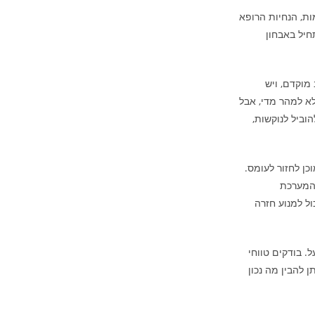
ות, הנחיות הרופא
חיל באבחון
מוקדם, ויש
א למהר מדי, אבל
וביל לנוקשות,
ן לחזור לעומס.
והמערכת
ול למנוע חזרה
 בודקים טווחי
ן להבין מה נכון