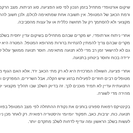
שיקום אורטופדי מתחיל בזמן הנכון לפי סוג הפציעה, סוג הניתוח, מצב הרקמ
ורמת הכאב של המטופל. אין תשובה אחת שמתאימה לכולם, ולכן חשוב להת
מקצועי ולא להסתמך רק על תחושה כללית או על עצות מהסביבה.
אחרי ניתוח אורתופדי, יש מקרים שבהם מתחילים בשיקום עדין יחסית בשלב 
מקרים שבהם צריך להמתין להנחיות ברורות מהרופא המטפל. המטרה היא ל
גם לא להישאר זמן רב מדי ללא תנועה מתאימה. חוסר תנועה ממושך עלול לה
ירידה בכוח וחוסר ביטחון בתנועה.
אחרי פציעה, השאלה המרכזית היא לא רק מתי הכאב ירד, אלא האם הגוף מוכ
מטופלים רבים חוזרים לפעילות ברגע שיש הקלה, אבל השרירים, המפרקים 
התנועתית עדיין לא תמיד מוכנים לכך. זה בדיוק השלב שבו תהליך מקצועי יכ
מהירה מדי לשגרה.
בקינטיקס רפואת ספורט בוחנים את נקודת ההתחלה לפי מצב המטופל בפועל.
תנועה, כוח, יציבות, כאב, תפקוד יומיומי והיסטוריה רפואית. רק לאחר מכן נית
לעשות בשלב הראשון ומה עדיף לדחות לשלב מתקדם יותר.