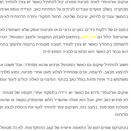
שיקום אורטופדי לאחר פציעת ספורט יכול להתחיל כאשר יש צורך להחזיר תנ
מבוקרת. בשלב מוקדם עובדים לעיתים על הפחתת כאב, הורדת עומס ושיפור
בהמשך עוברים לחיזוק, יציבות, שליטה, תרגול תפקודי וחזרה הדרגתית לאימו
במצבים של דלקות גידים, כאבים כרוניים או פציעות עומק שלא השתפרו לאורך
שהטיפול יכלול גם
גלי הלם
, בהתאם לאבחון המקצועי ולמצב המטופל. הטיפו
להשתלב בתהליך כאשר יש צורך לעודד תגובה מקומית ברקמה ולתמוך בתהלי
הוא נבחר רק כאשר הוא מתאים לבעיה הספציפית.
חשוב להתחיל שיקום גם כאשר המטופל מרגיש שהוא מסתדר, אבל משנה את 
להימנע מכאב. לדוגמה, אדם שמתחיל לצלוע מעט אחרי פציעה, נמנע מלדרוך 
משתמש ביד אחת פחות בגלל כאב בכתף. הפיצויים האלה יכולים ליצור עומ
שיקום אורטופדי נדרש גם כאשר יש ירידה בתפקוד אחרי תקופה של מנוחה.
לא מרגיש כאב חזק, אבל הוא מגלה שהשריר חלש, שהמפרק נוקשה או שהוא
פעולות מסוימות. במצב כזה, השיקום עוזר להחזיר לגוף את היכולת לבצע תנ
מדורגת.
בקינטיקס שמים דגש על התאמה אישית של קצב ההתקדמות. לא כל מטופל