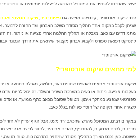
אישי שמטרתו להחזיר את המטופל בהדרגה לפעילות יומיומית או ספורטיבית
לצד שיקום אורטופדי, קינטיקס מציעה גם
פיזיותרפיה
,
שיקום תנועתי
ו
אבחון
שניתן לקבל במקום אחד תהליך מסודר משלב האבחון ועד החזרה לתנועה. 
מתמודדים עם כאב, מגבלה או תהליך החלמה אחרי פציעה או ניתוח, זה הז
קינטיקס רפואת ספורט ולקבוע אבחון מקצועי שיתאים את הדרך הנכונה עבור
למי מתאים שיקום אורטופדי?
שיקום אורטופדי מתאים לאנשים שחווים כאב, חולשה, מגבלה בתנועה או יר
בעקבות פציעה, ניתוח או בעיה במערכת השריר והשלד. זה יכול להיות אדם ש
ספורטאי שנפצע במהלך אימון, מטופל שסובל מכאב כתף ממושך, או אדם 
לשגרה אחרי תקופה של חוסר פעילות בגלל כאב.
במקרים רבים, המטופל מרגיש שהכאב ירד מעט, אבל הגוף עדיין לא חזר לעצמ
מדרגות, ללכת מרחקים, להתכופף, להרים את היד, לחזור לריצה או לבצע תנ
פשוטה. כאן נכנס הצורך בתהליך מסודר שמחזיר בהדרגה כוח, טווח תנועה, יצי