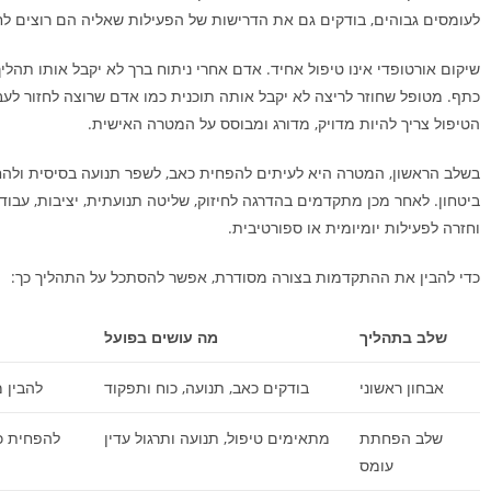
לעומסים גבוהים, בודקים גם את הדרישות של הפעילות שאליה הם רוצים לחז
שיקום אורטופדי אינו טיפול אחיד. אדם אחרי ניתוח ברך לא יקבל אותו תהל
כתף. מטופל שחוזר לריצה לא יקבל אותה תוכנית כמו אדם שרוצה לחזור לעבו
הטיפול צריך להיות מדויק, מדורג ומבוסס על המטרה האישית.
בשלב הראשון, המטרה היא לעיתים להפחית כאב, לשפר תנועה בסיסית ולה
ביטחון. לאחר מכן מתקדמים בהדרגה לחיזוק, שליטה תנועתית, יציבות, עבודה
וחזרה לפעילות יומיומית או ספורטיבית.
כדי להבין את ההתקדמות בצורה מסודרת, אפשר להסתכל על התהליך כך:
שלב בתהליך
מה עושים בפועל
אבחון ראשוני
בודקים כאב, תנועה, כוח ותפקוד
להבין 
שלב הפחתת
מתאימים טיפול, תנועה ותרגול עדין
להפחית כ
עומס