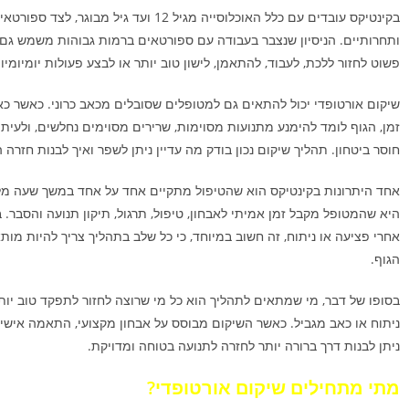
בקינטיקס עובדים עם כלל האוכלוסייה מגיל 12 ועד גיל מבוגר, 
ותחרותיים. הניסיון שנצבר בעבודה עם ספורטאים ברמות גבוהות משמש גם
פשוט לחזור ללכת, לעבוד, להתאמן, לישון טוב יותר או לבצע פעולות יומיומי
שיקום אורטופדי יכול להתאים גם למטופלים שסובלים מכאב כרוני. כאשר כא
זמן, הגוף לומד להימנע מתנועות מסוימות, שרירים מסוימים נחלשים, ולעית
חוסר ביטחון. תהליך שיקום נכון בודק מה עדיין ניתן לשפר ואיך לבנות חזרה 
אחד היתרונות בקינטיקס הוא שהטיפול מתקיים אחד על אחד במשך שעה מ
היא שהמטופל מקבל זמן אמיתי לאבחון, טיפול, תרגול, תיקון תנועה והסבר.
אחרי פציעה או ניתוח, זה חשוב במיוחד, כי כל שלב בתהליך צריך להיות מו
הגוף.
בסופו של דבר, מי שמתאים לתהליך הוא כל מי שרוצה לחזור לתפקד טוב יות
ניתוח או כאב מגביל. כאשר השיקום מבוסס על אבחון מקצועי, התאמה אישית
ניתן לבנות דרך ברורה יותר לחזרה לתנועה בטוחה ומדויקת.
מתי מתחילים שיקום אורטופדי?