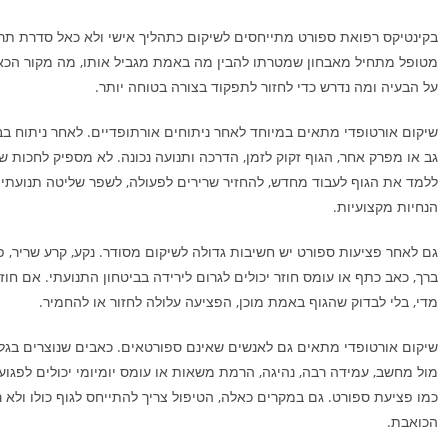
בקינטיקס רפואת ספורט
מתייחסים לשיקום כתהליך אישי ולא כאל סדרת תרגי
מטופל מתחיל מאבחון שמטרתו להבין מה באמת מגביל אותו, מה מקור הכא
על הבעיה ומה נדרש כדי לחזור לתפקוד בצורה בטוחה יותר.
שיקום אורטופדי מתאים במיוחד לאחר ניתוחים אורתופדיים. לאחר ניתוח בבר
גב או מפרק אחר, הגוף זקוק לזמן, הדרכה ותנועה נכונה. לא מספיק לחכות שה
ללמד את הגוף לעבוד מחדש, להחזיר שרירים לפעולה, לשפר שליטה תנועתי
הנחיות מקצועיות.
גם לאחר פציעות ספורט יש חשיבות גדולה לשיקום מסודר. נקע, קרע שריר, פ
ברך, כאב כתף או עומס חוזר יכולים לגרום לירידה בביטחון התנועתי. אם חו
מדי, בלי לבדוק שהגוף באמת מוכן, הפציעה עלולה לחזור או להחמיר.
שיקום אורטופדי מתאים גם לאנשים שאינם ספורטאים. כאבים שנוצרים בג
מול מחשב, עמידה רבה, נהיגה, הרמת משאות או עומס יומיומי יכולים לפגוע
כמו פציעת ספורט. גם במקרים כאלה, הטיפול צריך להתייחס לגוף כולו ולא ר
הכואבת.