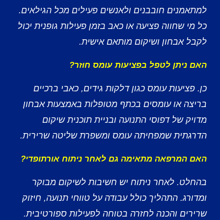
למתאמנים חובבנים ולאנשים פעילים מכל הגילאים.
כל מי שחווה פציעה או כאב בזמן פעילות גופנית יכול
לקבל אבחון ושיקום מותאם אישית.
האם ניתן לטפל בפציעות עומס חוזר?
כן. פציעות עומס כגון דלקות גידים, כאבי ברכיים
בריצה או עומסים בכתף מטופלות באמצעות אבחון
מדויק של דפוסי התנועה ובניית תוכנית שיקום
הדרגתית שמפחיתה עומס ומשפרת שליטה שרירית.
האם המרפאה מתאימה גם לאחר ניתוח אורתופדי?
בהחלט. לאחר ניתוח יש חשיבות לשיקום מבוקר
ומדורג. התהליך כולל עבודה על טווחי תנועה, חיזוק
שרירים והכנה לחזרה בטוחה לפעילות ספורטיבית.