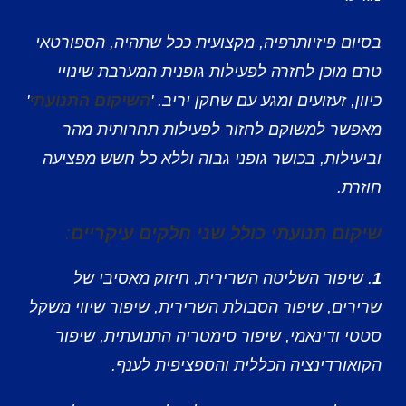
בסיום פיזיותרפיה, מקצועית ככל שתהיה, הספורטאי
טרם מוכן לחזרה לפעילות גופנית המערבת שינויי
כיוון, זעזועים ומגע עם שחקן יריב. '
השיקום התנועתי
'
מאפשר למשוקם לחזור לפעילות תחרותית מהר
וביעילות, בכושר גופני גבוה וללא כל חשש מפציעה
חוזרת.
שיקום תנועתי כולל שני חלקים עיקריים
:
1
. שיפור השליטה השרירית, חיזוק מאסיבי של
שרירים, שיפור הסבולת השרירית, שיפור שיווי משקל
סטטי ודינאמי, שיפור סימטריה התנועתית, שיפור
הקואורדינציה הכללית והספציפית לענף.