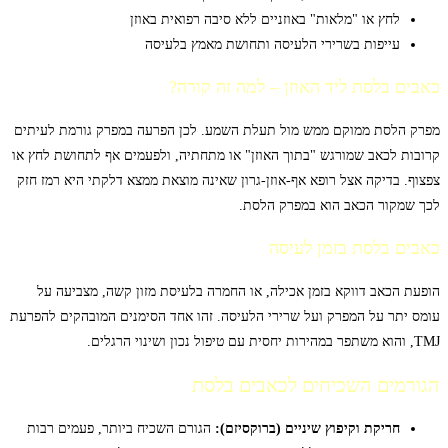
לחץ או "מלאות" באוזניים ללא סיבה רפואית באוזן
עייפות בשרירי הלעיסה ותחושת מאמץ בלעיסה
כאבים בלסת ליד האוזן – למה זה קורה?
מפרק הלסת ממוקם ממש מול תעלת השמע. לכן הפרעה במפרק גורמת לעיתים
קרובות לכאב שמורגש "בתוך האוזן" או מתחתיה, ולפעמים אף לתחושת לחץ או
צפצוף. בדיקה אצל רופא אף-אוזן-גרון שאינה מוצאת ממצא דלקתי היא רמז חזק
לכך שמקור הכאב הוא במפרק הלסת.
כאבים בלסת בזמן לעיסה
הופעת הכאב דווקא בזמן אכילה, או החמרה בלעיסת מזון קשה, מצביעה על
עומס יתר על המפרק ועל שרירי הלעיסה. זהו אחד הסימנים המובהקים להפרעת
TMJ, והוא משתפר במהירות יחסית עם טיפול נכון ושינוי הרגלים.
הגורמים השכיחים לכאבים בלסת
חריקת וקיפוץ שיניים (ברוקסיזם):
הגורם השכיח ביותר, פעמים רבות