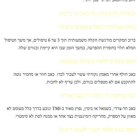
שאלות ותשובות על כאבים בלסת:
כמה זמן לוקח לטפל בכאבים בלסת?
ברוב המקרים מורגשת הקלה משמעותית תוך 3 עד 6 טיפולים, אך משך הטיפול
המלא תלוי בחומרת ההפרעה, במשך הזמן שבו היא קיימת ובגורם שלה.
האם כאבים בלסת עוברים מעצמם?
כאב חולף אחרי מאמץ נקודתי עשוי לעבור לבדו. כאב חוזר או מחמיר נוטה
להתקבע אם לא מטפלים בגורם, ולכן עדיף לא לחכות.
למה כואבת לי הלסת רק בצד אחד?
כאב חד-צדדי, בשמאל או בימין, נפוץ מאוד ב-TMJ ונובע בדרך כלל מעומס לא
מאוזן על המפרק, מחריקה דומיננטית בצד אחד או ממנח לסת לא סימטרי.
האם כאב בלסת קשור לכאבי ראש?