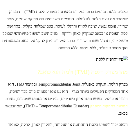
כאבים בלסת נגרמים ברוב המקרים מהפרעה במפרק הלסת (TMJ) – המפרק
שמחבר את עצם הלסת לגולגולת. הגורמים השכיחים הם חריקת שיניים, מתח
שרירי, עומס נפשי, יציבה לקויה והרגלי לעיסה. כאב שמלווה בקליק, בתחושת
לסת תפוסה או בכאב שמקרין לאוזן ולרקה – מגיב היטב לטיפול פיזיותרפי שכולל
טיפול ידני, תרגול ושחרור שרירי. ברוב המקרים ניתן להקל על הכאב משמעותית
תוך מספר טיפולים, ללא ניתוח וללא תרופות.
מהו מפרק הלסת (TMJ) ולמה הוא כואב?
מפרק הלסת, הנקרא באנגלית Temporomandibular Joint ובקיצור TMJ, הוא
אחד המפרקים הפעילים ביותר בגוף – הוא נע אלפי פעמים ביום בכל לעיסה,
דיבור או פיהוק. כשיש חוסר איזון בשרירים, בגידים או בסחוס שמסביבו, נוצרת
הפרעה בתפקוד המפרק
(TMD – Temporomandibular Disorder), שמתבטאת
בכאב.
הכאב יכול להופיע בלסת התחתונה או העליונה, להקרין לאוזן, לרקה, לצוואר