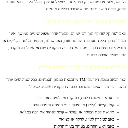
ולראש, ולעיתים מורגש רק בצד אחד – שמאל או ימין. בגלל הקרבה האנטומית
לאוזן, רבים חושבים בטעות שמדובר בדלקת אוזניים.
ההבדל בין כאב חולף לכאב שדורש טיפול
כאב לסת קל שחולף תוך יום-יומיים, למשל אחרי טיפול שיניים ממושך, אינו
מצריך בדרך כלל התערבות. לעומת זאת, כאב שחוזר, מחמיר, מלווה בקליקים או
מגביל את פתיחת הפה – מעיד על הפרעה תפקודית שכדאי לטפל בה מוקדם,
לפני שהיא הופכת כרונית.
סימנים ותסמינים של בעיה במפרק הלסת
לצד הכאב עצמו, הפרעת TMJ מתבטאת במגוון תסמינים. ככל שמופיעים יותר
מהם – כך גובר הסיכוי שמדובר בבעיה תפקודית שתגיב לטיפול:
כאב או רגישות בלסת, בעיקר בזמן לעיסה או דיבור
קול נקישה (קליק) או חיכוך בעת פתיחת וסגירת הפה
תחושת לסת תפוסה או נעולה – קושי לפתוח את הפה במלואו
כאב שמקרין לאוזן, לרקה או לצוואר
כאבי ראש חוזרים, בעיקר באזור הרקות