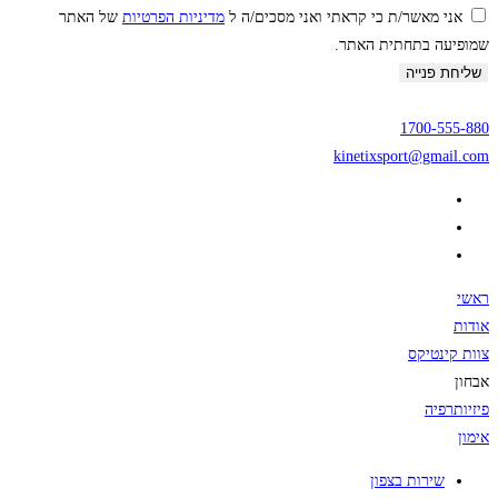
אני מאשר/ת כי קראתי ואני מסכים/ה ל
מדיניות הפרטיות
של האתר
שמופיעה בתחתית האתר.
שליחת פנייה
1700-555-880
kinetixsport@gmail.com
ראשי
אודות
צוות קינטיקס
אבחון
פיזיותרפיה
אימון
שירות בצפון