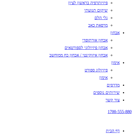
פיזיותרפיה בראשון לציון
שיקום תנועתי
גלי הלם
מרפאת כאב
אבחון
אבחון אורתופדי
אבחון פיזיולוגי לספורטאים
אבחון איזוקינטי / אבחון כח ממוחשב
אימון
פיזיולוג ספורט
אימון
מדרסים
שירותים נוספים
צור קשר
1700-555-880
דף הבית