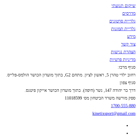
שיקום תנועתי
מדרסים
גלריית סרטונים
גלריית תמונות
מידע
צור קשר
הצהרת נגישות
מדיניות פרטיות
סניף מרכז:
רחוב ילדי טהרן 5, ראשון לציון. מתחם G2, בתוך מועדון הכושר הולמס-פלייס.
סניף צפון:
דרך בר יהודה 147, נשר (חיפה). בתוך מועדון הכושר אייקון פיטנס.
ספק מורשה משרד הביטחון מס׳ 11018599
1700-555-880
kinetixsport@gmail.com