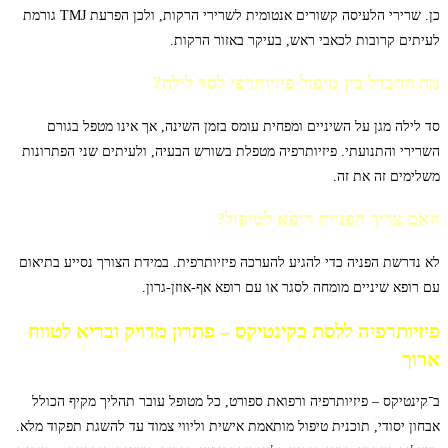
כן. שרירי הלעיסה קשורים אנטומית לשרירי הרקות, ולכן הפרעת TMJ גורמת
לעיתים קרובות לכאבי ראש, בעיקר באזור הרקות.
מה ההבדל בין טיפול פיזיותרפי לסד לילה?
סד לילה מגן על השיניים ומפחית עומס בזמן השינה, אך אינו מטפל בגורם
השרירי והתנועתי. פיזיותרפיה מטפלת בשורש הבעיה, ולעיתים שני הפתרונות
משלימים זה את זה.
האם צריך הפניית רופא לטיפול?
לא נדרשת הפניה כדי להגיע להערכה פיזיותרפית. במידת הצורך נסייע בתיאום
עם רופא שיניים מומחה לסגר או עם רופא אף-אוזן-גרון.
פיזיותרפיה ללסת בקינטיקס – פתרון מדויק ובריא לטווח
ארוך
ב־קינטיקס – פיזיותרפיה ורפואת ספורט, כל מטופל עובר תהליך מקיף הכולל
אבחון יסודי, תוכנית טיפול מותאמת אישית וליווי צמוד עד להשגת תפקוד מלא.