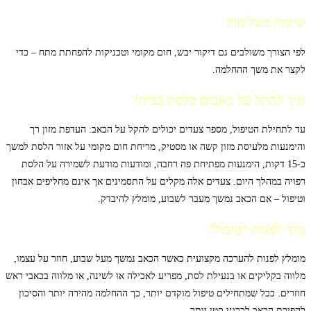
שיטות משלימות
לפי הצורך משולבים גם דיקור יבש, חום מקומי וטכניקות להפחתת מתח – כדי
לקצר את משך ההחלמה.
איך להקל על כאבים בלסת בבית?
עד לתחילת הטיפול, מספר צעדים יכולים להקל על הכאב: העדפת מזון רך
והימנעות מלעיסת מזון קשה או מסטיק, מריחת חום מקומי על אזור הלסת למשך
כ-15 דקות, הימנעות מפתיחת פה רחבה, ומודעות מודעת לשמירה על הלסת
רפויה במהלך היום. צעדים אלה מקלים על התסמינים אך אינם מחליפים אבחון
וטיפול – אם הכאב נמשך מעבר לשבוע, מומלץ להיבדק.
מתי לפנות לטיפול?
מומלץ לפנות להערכה מקצועית כאשר הכאב נמשך מעל שבוע, חוזר על עצמו,
מלווה בקליקים או בנעילת לסת, מפריע לאכילה או לשינה, או מלווה בכאבי ראש
חוזרים. ככל שמתחילים טיפול מוקדם יותר, כך ההחלמה מהירה יותר והסיכון
להפיכת הכאב לכרוני קטן יותר.