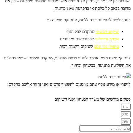
השילוב בין ידע מדעי, ניסיון קליני ויחס אישי מבטיח תוצאות מיטביות – בין אם
מדובר בכאב קל בלסת או בהפרעת TMJ כרונית.
בנוסף לטיפולי
פיזיותרפיה ללסת
, קינטיקס מציעה גם:
שיקום תנועתי
מתקדם
לכל הגוף
אבחון פיזיולוגי
לספורטאים ומבוגרים
טיפולי גלי הלם
לשיקום רקמות רכות
צוות קינטיקס מזמין אתכם לחוות טיפול מקצועי, מתקדם ואמפתי – שיחזיר לכם
את השליטה בתנועה, בביטחון ובחיוך.
לייעוץ או מידע נוסף אתם מוזמנים להשאיר פרטים ואנו נחזור אליכם בהקדם!
ספקים מורשים של משרד הבטחון ואגף השיקום