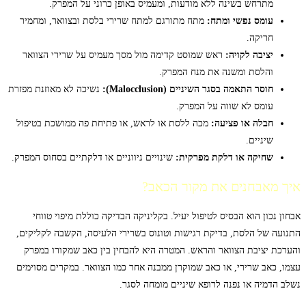
מתרחש בשינה ללא מודעות, ומעמיס באופן כרוני על המפרק.
עומס נפשי ומתח:
מתח מתורגם למתח שרירי בלסת ובצוואר, ומחמיר
חריקה.
יציבה לקויה:
ראש שמוסט קדימה מול מסך מעמיס על שרירי הצוואר
והלסת ומשנה את מנח המפרק.
חוסר התאמה בסגר השיניים (Malocclusion):
נשיכה לא מאוזנת מפזרת
עומס לא שווה על המפרק.
חבלה או פציעה:
מכה ללסת או לראש, או פתיחת פה ממושכת בטיפול
שיניים.
שחיקה או דלקת מפרקית:
שינויים ניווניים או דלקתיים בסחוס המפרק.
איך מאבחנים את מקור הכאב?
אבחון נכון הוא הבסיס לטיפול יעיל. בקליניקה הבדיקה כוללת מיפוי טווחי
התנועה של הלסת, בדיקת רגישות וטונוס בשרירי הלעיסה, הקשבה לקליקים,
והערכת יציבת הצוואר והראש. המטרה היא להבחין בין כאב שמקורו במפרק
עצמו, כאב שרירי, או כאב שמוקרן ממבנה אחר כמו הצוואר. במקרים מסוימים
נשלב הדמיה או נפנה לרופא שיניים מומחה לסגר.