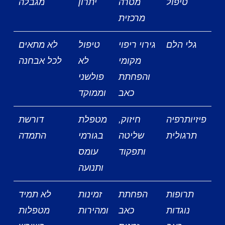
טיפול
מטרה
יתרון
מגבלה
מרכזית
גלי הלם
גירוי ריפוי
טיפול
לא מתאים
מקומי
לא
לכל אבחנה
והפחתת
פולשני
כאב
וממוקד
פיזיותרפיה
חיזוק,
מטפלת
דורשת
תרגולית
שליטה
בגורמי
התמדה
ותפקוד
עומס
ותנועה
תרופות
הפחתת
זמינות
לא תמיד
נוגדות
כאב
ומהירות
מטפלות