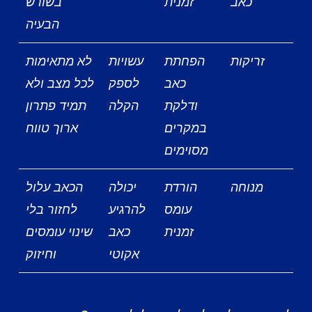
כאב
זמנית
בשורש
הבעיה
זריקות
הפחתת
עשויות
לא מתאימות
כאב
לספק
לכל מצב ולא
ודלקת
הקלה
תמיד פתרון
במקרים
ארוך טווח
מסוימים
מנוחה
הורדת
יכולה
הכאב עלול
עומס
להרגיע
לחזור בלי
זמנית
כאב
שינוי עומסים
אקוטי
וחיזוק