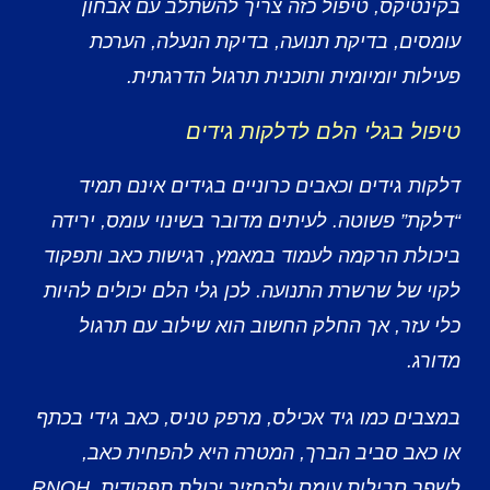
בקינטיקס, טיפול כזה צריך להשתלב עם אבחון
עומסים, בדיקת תנועה, בדיקת הנעלה, הערכת
פעילות יומיומית ותוכנית תרגול הדרגתית.
טיפול בגלי הלם לדלקות גידים
דלקות גידים וכאבים כרוניים בגידים אינם תמיד
“דלקת” פשוטה. לעיתים מדובר בשינוי עומס, ירידה
ביכולת הרקמה לעמוד במאמץ, רגישות כאב ותפקוד
לקוי של שרשרת התנועה. לכן גלי הלם יכולים להיות
כלי עזר, אך החלק החשוב הוא שילוב עם תרגול
מדורג.
במצבים כמו גיד אכילס, מרפק טניס, כאב גידי בכתף
או כאב סביב הברך, המטרה היא להפחית כאב,
לשפר סבילות עומס ולהחזיר יכולת תפקודית. RNOH