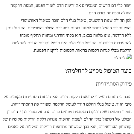
ייצור כלי דם חדשים המגבירים את זרימת הדם לאזור הפגוע, המסת הרקמה
החולה וספיגתה בזרם הדם.
למן תחילת שנות התשעים, טיפול בגלי הלם הוכח כטיפול האורטופדי
והפיזיותרפי היעיל ביותר למגוון בעיות במערכת השלד והשרירים. הטיפול ניתן
ללא הרדמה, אינו מלווה בכאב, הוא בלתי חודרני ומהווה תחליף מוכח!
להתערבות כירורגית. הטיפול בגלי הלם הינו טיפול נקודתי הגורם להחלמת
הרקמה מבלי לגרות רקמות בריאות הסמוכות לרקמה הפגועה.
כיצד הטיפול מסייע להחלמה?
פירוק הסתיידויות
הוכח כי הגורם העיקרי להופעת דלקות גידים הוא נוכחות הסתיידות מקומית על
סיבי הגיד. טיפול בגלי ההלם חודר לעומק הרקמה ומפורר את ההסתיידויות.
חומרי הפסולת של הדלקת המקומית מפונים בזרם הדם אל מחוץ לגוף. היתרון
הבולט של הטיפול בגלי ההלם לעומת תרופות נוגדות דלקת וזריקות מקומיות של
קורטיזון וסטרואידים, הוא בכך שבשונה מתרופות וזריקות המקלות על כאבים