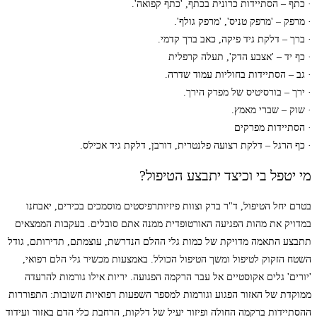
· כתף – הסתיידות כרונית בכתף, 'כתף קפואה'.
· מרפק – 'מרפק טניס', 'מרפק גולף'.
· ברך – דלקת גיד פיקה, כאב ברך קדמי.
· כף יד – 'אצבע הדק', תעלה קרפלית
· גב – הסתיידות בחוליות עמוד שדרה.
· ירך – בורסיטיס של מפרק הירך.
· שוק – שברי מאמץ.
· הסתיידות מפרקים
· כף הרגל – דלקת רצועה פלנטרית, דורבן, דלקת גיד אכילס.
מי יטפל בי וכיצד יתבצע הטיפול?
בטרם יחל הטיפול, ד"ר ברק וצוות פיזיותרפיסטים מוסמכים בכירים, יאבחנו
במדויק את מהות הפגיעה האורטופדית ממנה אתם סובלים. בעקבות הממצאים
תתבצע התאמה מדויקת של כמות גלי ההלם הנדרשת, עוצמתם, תדירותם, גודל
השטח הזקוק לטיפול ומשך הטיפול הכולל. באמצעות מכשיר גלי הלם רפואי,
'יורים' גלים אקוסטיים אל עבר הרקמה הפגועה. יריות אילו גורמות להרעדה
ממוקדת של האזור הפגוע וגורמות למספר השפעות רפואיות חשובות: התפוררות
ההסתיידות ברקמה החולה ופיזור יעיל של דלקות, הרחבת כלי הדם באזור ועידוד