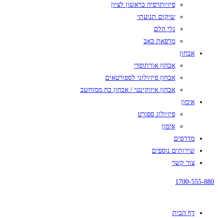
פיזיותרפיה בראשון לציון
שיקום תנועתי
גלי הלם
מרפאת כאב
אבחון
אבחון אורתופדי
אבחון פיזיולוגי לספורטאים
אבחון איזוקינטי / אבחון כח ממוחשב
אימון
פיזיולוג ספורט
אימון
מדרסים
שירותים נוספים
צור קשר
1700-555-880
דף הבית