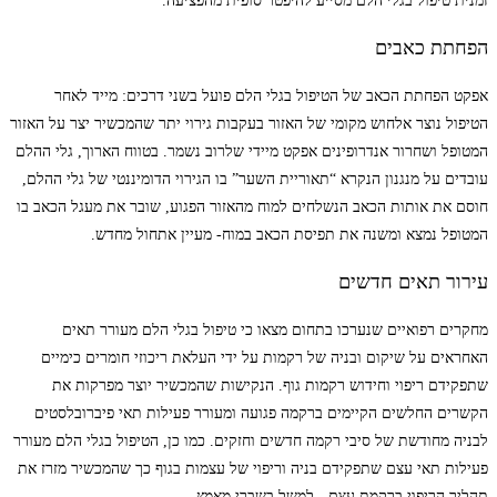
זמנית טיפול בגלי הלם מסייע להיפטר סופית מהפציעה.
הפחתת כאבים
אפקט הפחתת הכאב של הטיפול בגלי הלם פועל בשני דרכים: מייד לאחר
הטיפול נוצר אלחוש מקומי של האזור בעקבות גירוי יתר שהמכשיר יצר על האזור
המטופל ושחרור אנדרופינים אפקט מיידי שלרוב נשמר. בטווח הארוך, גלי ההלם
עובדים על מנגנון הנקרא “תאוריית השער” בו הגירוי הדומיננטי של גלי ההלם,
חוסם את אותות הכאב הנשלחים למוח מהאזור הפגוע, שובר את מעגל הכאב בו
המטופל נמצא ומשנה את תפיסת הכאב במוח- מעיין אתחול מחדש.
עירור תאים חדשים
מחקרים רפואיים שנערכו בתחום מצאו כי טיפול בגלי הלם מעורר תאים
האחראים על שיקום ובניה של רקמות על ידי העלאת ריכוזי חומרים כימיים
שתפקידם ריפוי וחידוש רקמות גוף. הנקישות שהמכשיר יוצר מפרקות את
הקשרים החלשים הקיימים ברקמה פגועה ומעורר פעילות תאי פיברובלסטים
לבניה מחודשת של סיבי רקמה חדשים וחזקים. כמו כן, הטיפול בגלי הלם מעורר
פעילות תאי עצם שתפקידם בניה וריפוי של עצמות בגוף כך שהמכשיר מזרז את
תהליך הריפוי ברקמת עצם - למשל בשברי מאמץ.