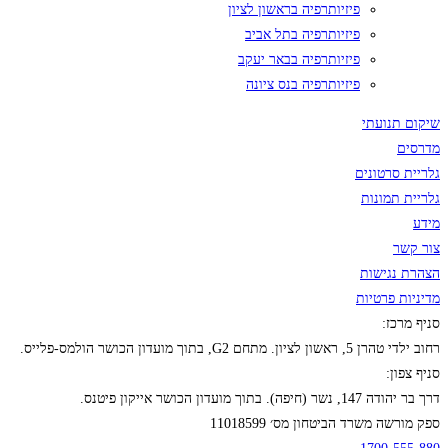
פיזיותרפיה בראשון לציון
פיזיותרפיה בתל אביב
פיזיותרפיה בבאר יעקב
פיזיותרפיה בנס ציונה
שיקום תנועתי
מדרסים
גלריית סרטונים
גלריית תמונות
מידע
צור קשר
הצהרת נגישות
מדיניות פרטיות
סניף מרכז:
רחוב ילדי טהרן 5, ראשון לציון. מתחם G2, בתוך מועדון הכושר הולמס-פלייס.
סניף צפון:
דרך בר יהודה 147, נשר (חיפה). בתוך מועדון הכושר אייקון פיטנס.
ספק מורשה משרד הביטחון מס׳ 11018599