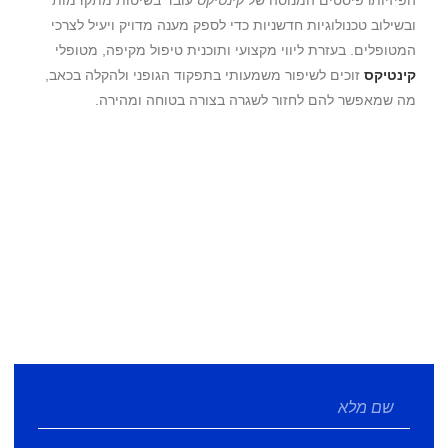
הפיזיותרפיסטים המנוסה של
קינטיקס
עובד בשיטות מתקדמות
ובשילוב טכנולוגיות חדשניות כדי לספק מענה מדויק ויעיל לצרכי
המטופלים. בעזרת ליווי מקצועי ותוכנית טיפול מקיפה, מטופלי
קינטיקס
זוכים לשיפור משמעותי בתפקוד הגופני ולהקלה בכאב,
מה שמאפשר להם לחזור לשגרה בצורה בטוחה ומהירה.
לייעוץ או מידע נוסף אתם מוזמנים להשאיר
פרטים ואנו נחזור אליכם בהקדם!
ספקים מורשים של משרד הבטחון ואגף השיקום